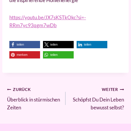
die inspirierende Höhlenenergie
https://youtu.be/JX7sKSTkOkc?si=-
RRm7yc93qgm7wDb
teilen
teilen
teilen
merken
teilen
ZURÜCK
WEITER
Überblick in stürmischen
Schöpfst Du Dein Leben
Zeiten
bewusst selbst?