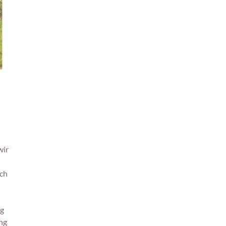
wir
ich
ng
ung