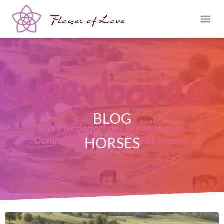
Flower of Love
BLOG
HORSES